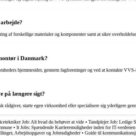
 arbejde?
ing af forskellige materialer og komponenter samt at sikre overholdelse
-montør i Danmark?
omheders hjemmesider, gennem fagforeninger og ved at kontakte VVS-ins
 på længere sigt?
 rådgiver, starte egen virksomhed eller specialisere sig yderligere ge
icetekniker Job: Alt hvad du behøver at vide
•
Tandplejer Job: Ledige S
ommune
•
It Jobs: Spændende Karrieremuligheder inden for IT-verdenen
illinger, Arbejdsopgaver og Jobmuligheder
•
Guide til kommunikationsj