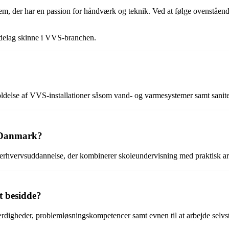
 der har en passion for håndværk og teknik. Ved at følge ovenstående 
ndelag skinne i VVS-branchen.
ldelse af VVS-installationer såsom vand- og varmesystemer samt sanite
 Danmark?
rhvervsuddannelse, der kombinerer skoleundervisning med praktisk ar
t besidde?
igheder, problemløsningskompetencer samt evnen til at arbejde selvst