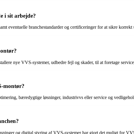
 i sit arbejde?
 eventuelle branchestandarder og certificeringer for at sikre korrekt u
montør?
allere nye VVS-systemer, udbedre fejl og skader, til at foretage servic
VS-montør?
ering, bæredygtige løsninger, industrivvs eller service og vedligeholde
anchen?
ninger og digital styring af VVS-systemer har gjort det muligt for VVS