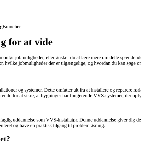
ng
Brancher
 for at vide
ntør jobmuligheder, eller ønsker du at lære mere om dette spændende er
, hvilke jobmuligheder der er tilgængelige, og hvordan du kan søge om 
ioner og systemer. Dette omfatter alt fra at installere og reparere rør
rende for at sikre, at bygninger har fungerende VVS-systemer, der opfy
faglig uddannelse som VVS-installatør. Denne uddannelse giver dig d
enteret og have en praktisk tilgang til problemløsning.
et?