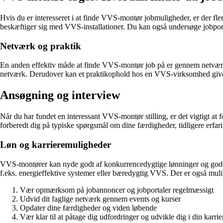
Hvis du er interesseret i at finde VVS-montør jobmuligheder, er der fle
beskæftiger sig med VVS-installationer. Du kan også undersøge jobporta
Netværk og praktik
En anden effektiv måde at finde VVS-montør job på er gennem netværk o
netværk. Derudover kan et praktikophold hos en VVS-virksomhed give d
Ansøgning og interview
Når du har fundet en interessant VVS-montør stilling, er det vigtigt at
forberedt dig på typiske spørgsmål om dine færdigheder, tidligere erfar
Løn og karrieremuligheder
VVS-montører kan nyde godt af konkurrencedygtige lønninger og gode kar
f.eks. energieffektive systemer eller bæredygtig VVS. Der er også mul
Vær opmærksom på jobannoncer og jobportaler regelmæssigt
Udvid dit faglige netværk gennem events og kurser
Opdater dine færdigheder og viden løbende
Vær klar til at påtage dig udfordringer og udvikle dig i din karrie