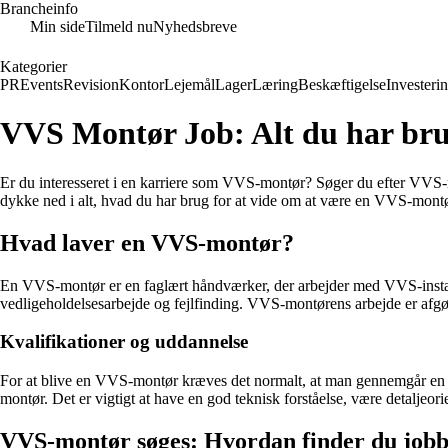
Brancheinfo
Min side
Tilmeld nu
Nyhedsbreve
Kategorier
PR
Events
Revision
Kontor
Lejemål
Lager
Læring
Beskæftigelse
Investeri
VVS Montør Job: Alt du har brug
Er du interesseret i en karriere som VVS-montør? Søger du efter VVS-mo
dykke ned i alt, hvad du har brug for at vide om at være en VVS-montør
Hvad laver en VVS-montør?
En VVS-montør er en faglært håndværker, der arbejder med VVS-installat
vedligeholdelsesarbejde og fejlfinding. VVS-montørens arbejde er afgø
Kvalifikationer og uddannelse
For at blive en VVS-montør kræves det normalt, at man gennemgår en 
montør. Det er vigtigt at have en god teknisk forståelse, være detaljeori
VVS-montør søges: Hvordan finder du jobb