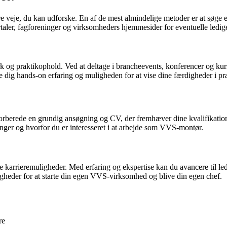
re veje, du kan udforske. En af de mest almindelige metoder er at søge e
ler, fagforeninger og virksomheders hjemmesider for eventuelle ledige 
g praktikophold. Ved at deltage i brancheevents, konferencer og kurse
ig hands-on erfaring og muligheden for at vise dine færdigheder i pra
 forberede en grundig ansøgning og CV, der fremhæver dine kvalifikatione
inger og hvorfor du er interesseret i at arbejde som VVS-montør.
rieremuligheder. Med erfaring og ekspertise kan du avancere til leders
igheder for at starte din egen VVS-virksomhed og blive din egen chef.
re