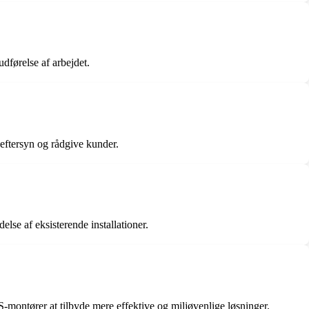
dførelse af arbejdet.
eeftersyn og rådgive kunder.
lse af eksisterende installationer.
-montører at tilbyde mere effektive og miljøvenlige løsninger.