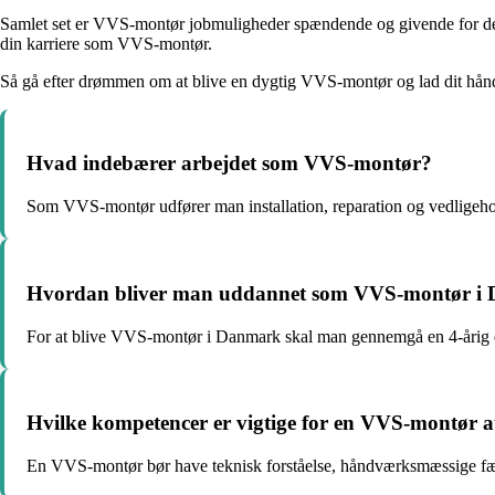
Samlet set er VVS-montør jobmuligheder spændende og givende for dem,
din karriere som VVS-montør.
Så gå efter drømmen om at blive en dygtig VVS-montør og lad dit hå
Hvad indebærer arbejdet som VVS-montør?
Som VVS-montør udfører man installation, reparation og vedligeho
Hvordan bliver man uddannet som VVS-montør i
For at blive VVS-montør i Danmark skal man gennemgå en 4-årig e
Hvilke kompetencer er vigtige for en VVS-montør a
En VVS-montør bør have teknisk forståelse, håndværksmæssige færd