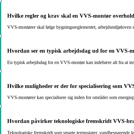
Hvilke regler og krav skal en VVS-montør overholde
VVS-montører skal følge bygningsreglementet, arbejdsmiljøloven samt
Hvordan ser en typisk arbejdsdag ud for en VVS-
En typisk arbejdsdag for en VVS-montør kan indebære alt fra at inst
Hvilke muligheder er der for specialisering som V
VVS-montører kan specialisere sig inden for områder som energioptim
Hvordan påvirker teknologiske fremskridt VVS-br
Teknologiske fremskridt som smarte termostater, vandbesparende løs