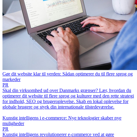
Gør dit website klar til verden: Sådan optimerer du til flere sprog og
markeder
PR
Skal din virksomhed ud over Danmarks grænser? Lær, hvordan du
optimerer dit website til flere sprog og kulturer med den rette strategi
for indhold, SEO og brugeroplevelse. Skab en lokal oplevelse for
globale brugere og styrk din internationale tilstedeværelse.
Kunstig intelligens i e-commerce: Nye teknologier skaber nye
muligheder
PR
Kunstig intelligens revolutionerer e-commerce ved at gøre