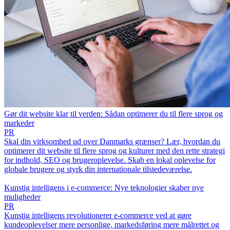
Gør dit website klar til verden: Sådan optimerer du til flere sprog og
markeder
PR
Skal din virksomhed ud over Danmarks grænser? Lær, hvordan du
optimerer dit website til flere sprog og kulturer med den rette strategi
for indhold, SEO og brugeroplevelse. Skab en lokal oplevelse for
globale brugere og styrk din internationale tilstedeværelse.
Kunstig intelligens i e-commerce: Nye teknologier skaber nye
muligheder
PR
Kunstig intelligens revolutionerer e-commerce ved at gøre
kundeoplevelser mere personlige, markedsføring mere målrettet og