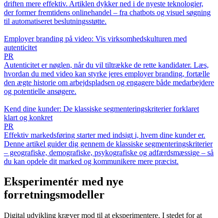
driften mere effektiv. Artiklen dykker ned i de nyeste teknologier,
der former fremtidens onlinehandel – fra chatbots og visuel søgning
til automatiseret beslutningsstøtte.
Employer branding på video: Vis virksomhedskulturen med
autenticitet
PR
Autenticitet er nøglen, når du vil tiltrække de rette kandidater. Læs,
hvordan du med video kan styrke jeres employer branding, fortælle
den ægte historie om arbejdspladsen og engagere både medarbejdere
og potentielle ansøgere.
Kend dine kunder: De klassiske segmenteringskriterier forklaret
klart og konkret
PR
Effektiv markedsføring starter med indsigt i, hvem dine kunder er.
Denne artikel guider dig gennem de klassiske segmenteringskriterier
– geografiske, demografiske, psykografiske og adfærdsmæssige – så
du kan opdele dit marked og kommunikere mere præcist.
Eksperimentér med nye
forretningsmodeller
Digital udvikling kræver mod til at eksperimentere. I stedet for at