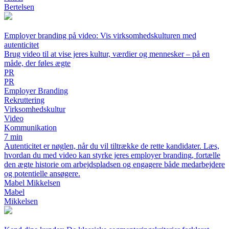
Bertelsen
Employer branding på video: Vis virksomhedskulturen med
autenticitet
Brug video til at vise jeres kultur, værdier og mennesker – på en
måde, der føles ægte
PR
PR
Employer Branding
Rekruttering
Virksomhedskultur
Video
Kommunikation
7 min
Autenticitet er nøglen, når du vil tiltrække de rette kandidater. Læs,
hvordan du med video kan styrke jeres employer branding, fortælle
den ægte historie om arbejdspladsen og engagere både medarbejdere
og potentielle ansøgere.
Mabel Mikkelsen
Mabel
Mikkelsen