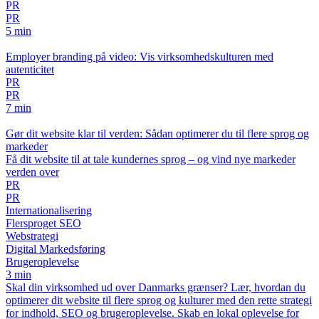
PR
PR
5 min
Employer branding på video: Vis virksomhedskulturen med
autenticitet
PR
PR
7 min
Gør dit website klar til verden: Sådan optimerer du til flere sprog og
markeder
Få dit website til at tale kundernes sprog – og vind nye markeder
verden over
PR
PR
Internationalisering
Flersproget SEO
Webstrategi
Digital Markedsføring
Brugeroplevelse
3 min
Skal din virksomhed ud over Danmarks grænser? Lær, hvordan du
optimerer dit website til flere sprog og kulturer med den rette strategi
for indhold, SEO og brugeroplevelse. Skab en lokal oplevelse for