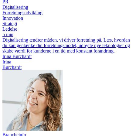
PR
Digitalisering
Forretningsudvikling
Innovation
Strategi
Ledelse
5 min
Digitalisering ændrer måden, vi driver forretning på. Læs, hvordan
du kan gentænke din forretningsmodel, udnytte nye teknologier og
skabe værdi for kunderne i en tid med konstant forandring.
Irina Burchardt
Irina
Burchardt
Brancheinfo