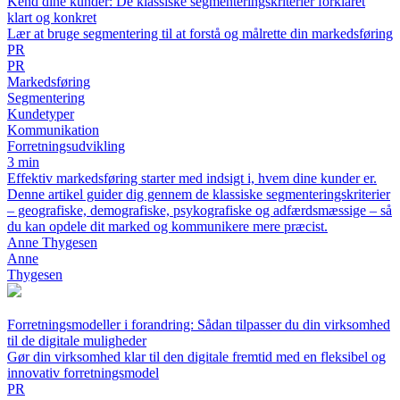
Kend dine kunder: De klassiske segmenteringskriterier forklaret
klart og konkret
Lær at bruge segmentering til at forstå og målrette din markedsføring
PR
PR
Markedsføring
Segmentering
Kundetyper
Kommunikation
Forretningsudvikling
3 min
Effektiv markedsføring starter med indsigt i, hvem dine kunder er.
Denne artikel guider dig gennem de klassiske segmenteringskriterier
– geografiske, demografiske, psykografiske og adfærdsmæssige – så
du kan opdele dit marked og kommunikere mere præcist.
Anne Thygesen
Anne
Thygesen
Forretningsmodeller i forandring: Sådan tilpasser du din virksomhed
til de digitale muligheder
Gør din virksomhed klar til den digitale fremtid med en fleksibel og
innovativ forretningsmodel
PR