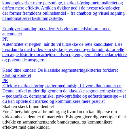
kundeoplevelser mere personlige, markedsføring mere målrettet og
driften mere effektiv. Artiklen dykker ned i de nyeste teknologier,
der former fremtidens onlinehandel – fra chatbots og visuel søgning
til automatiseret beslutningsstøtte.
Employer branding på video: Vis virksomhedskulturen med
autenticitet
PR
Autenticitet er nøglen, når du vil tiltrække de rette kandidater. Læs,
hvordan du med video kan styrke jeres employer branding, fortælle
den ægte historie om arbejdspladsen og engagere både medarbejdere
og potentielle ansøgere.
Kend dine kunder: De klassiske segmenteringskriterier forklaret
klart og konkret
PR
Effektiv markedsføring starter med indsigt i, hvem dine kunder er.
Denne artikel guider dig gennem de klassiske segmenteringskriterier
– geografiske, demografiske, psykografiske og adfærdsmæssige – så
du kan opdele dit marked og kommunikere mere præcist.
Skab en stærk brandidentitet
Forstå betydningen af branding, og hvordan du kan tilpasse din
virksomheds identitet til markedet. E-bogen giver dig værktøjer til at
udvikle en sammenhængende brandstrategi og kommunikere
effektivt med dine kunder.