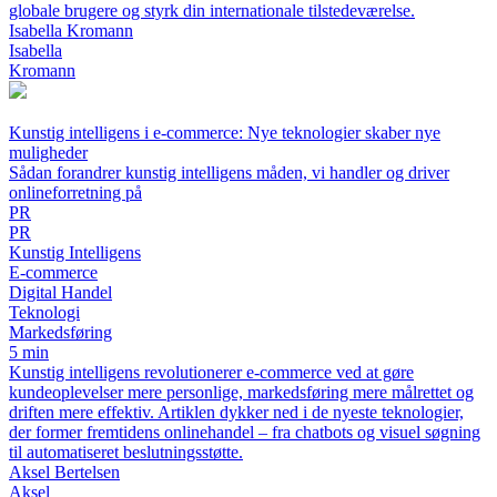
globale brugere og styrk din internationale tilstedeværelse.
Isabella Kromann
Isabella
Kromann
Kunstig intelligens i e-commerce: Nye teknologier skaber nye
muligheder
Sådan forandrer kunstig intelligens måden, vi handler og driver
onlineforretning på
PR
PR
Kunstig Intelligens
E-commerce
Digital Handel
Teknologi
Markedsføring
5 min
Kunstig intelligens revolutionerer e-commerce ved at gøre
kundeoplevelser mere personlige, markedsføring mere målrettet og
driften mere effektiv. Artiklen dykker ned i de nyeste teknologier,
der former fremtidens onlinehandel – fra chatbots og visuel søgning
til automatiseret beslutningsstøtte.
Aksel Bertelsen
Aksel