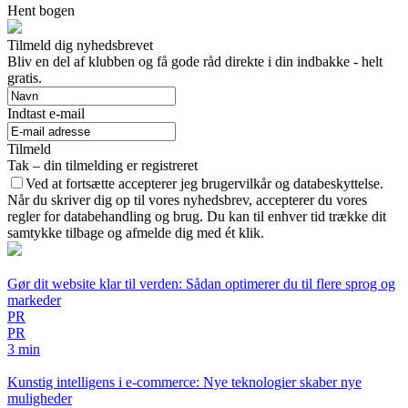
Hent bogen
Tilmeld dig nyhedsbrevet
Bliv en del af klubben og få gode råd direkte i din indbakke - helt
gratis.
Indtast e-mail
Tilmeld
Tak – din tilmelding er registreret
Ved at fortsætte accepterer jeg brugervilkår og databeskyttelse.
Når du skriver dig op til vores nyhedsbrev, accepterer du vores
regler for databehandling og brug. Du kan til enhver tid trække dit
samtykke tilbage og afmelde dig med ét klik.
Gør dit website klar til verden: Sådan optimerer du til flere sprog og
markeder
PR
PR
3 min
Kunstig intelligens i e-commerce: Nye teknologier skaber nye
muligheder