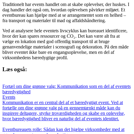
Traditionelt har events handlet om at skabe oplevelser, der huskes. I
dag handler det også om, hvordan oplevelsen påvirker miljøet. Et
eventbureau kan hjælpe med at se arrangementet som en helhed –
fra transport og materialer til mad og affaldshåndtering.
Ved at analysere hele eventets livscyklus kan bureauet identificere,
hvor der kan spares ressourcer og CO₂. Det kan være alt fra at
vælge en lokation med god offentlig transport til at bruge
genanvendelige materialer i scenografi og dekoration. På den måde
bliver eventet ikke bare en engangsoplevelse, men en del af
virksomhedens bæredygtige profil.
Læs også:
Fortæl om dine grønne valg: Kommunikation som en del af eventets
bæredygtighed
Events
Kommunikation er en central del af et bæredygtigt event. Ved at
fortælle om dine grønne valg på en gennemtænkt måde kan du
inspirere deltagere, styrke troværdigheden og skabe en oplevelse,
hvor bæredygtighed bliver en naturlig del af eventets identitet.
Eventbureauets rolle: Sådan kan det hjælpe virksomheder med at