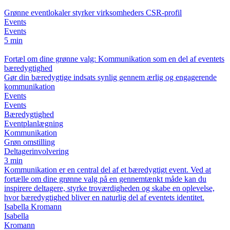
Grønne eventlokaler styrker virksomheders CSR-profil
Events
Events
5 min
Fortæl om dine grønne valg: Kommunikation som en del af eventets
bæredygtighed
Gør din bæredygtige indsats synlig gennem ærlig og engagerende
kommunikation
Events
Events
Bæredygtighed
Eventplanlægning
Kommunikation
Grøn omstilling
Deltagerinvolvering
3 min
Kommunikation er en central del af et bæredygtigt event. Ved at
fortælle om dine grønne valg på en gennemtænkt måde kan du
inspirere deltagere, styrke troværdigheden og skabe en oplevelse,
hvor bæredygtighed bliver en naturlig del af eventets identitet.
Isabella Kromann
Isabella
Kromann