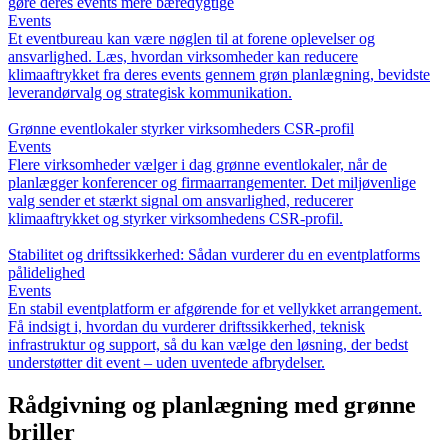
gøre deres events mere bæredygtige
Events
Et eventbureau kan være nøglen til at forene oplevelser og
ansvarlighed. Læs, hvordan virksomheder kan reducere
klimaaftrykket fra deres events gennem grøn planlægning, bevidste
leverandørvalg og strategisk kommunikation.
Grønne eventlokaler styrker virksomheders CSR-profil
Events
Flere virksomheder vælger i dag grønne eventlokaler, når de
planlægger konferencer og firmaarrangementer. Det miljøvenlige
valg sender et stærkt signal om ansvarlighed, reducerer
klimaaftrykket og styrker virksomhedens CSR-profil.
Stabilitet og driftssikkerhed: Sådan vurderer du en eventplatforms
pålidelighed
Events
En stabil eventplatform er afgørende for et vellykket arrangement.
Få indsigt i, hvordan du vurderer driftssikkerhed, teknisk
infrastruktur og support, så du kan vælge den løsning, der bedst
understøtter dit event – uden uventede afbrydelser.
Rådgivning og planlægning med grønne
briller