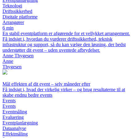
Eventplanlægning
Teknologi
Driftssikkerhed
Digitale platforme
Arrangører
6 min
En stabil eventplatform er afgørende for et vellykket arrangement.
Få indsigt i, hvordan du vurderer driftssikkerhed, teknisk
infrastruktur og support, så du kan vælge den løsning, der bedst
understøtter dit event – uden uventede afbrydelser.
Anne Thygesen
Anne
Thygesen
Mål effekten af dit event – selv måneder efter
Få indsigt i, hvad der virkelig virker – og brug resultaterne til at
skabe endnu bedre events
Events
Events
Eventmåling
Evaluering
Eventplanlægning
Dataanalyse
Effektmåling