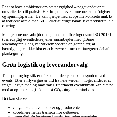
Et er at have ambitioner om bæredygtighed – noget andet er at
omsætte dem til praksis. Her fungerer eventbureauet som rådgiver
og sparringspartner. De kan hjælpe med at opstille konkrete mål, fx
at reducere affald med 50 % eller at bruge lokale leverandører til alt
catering.
Mange bureauer arbejder i dag med certificeringer som ISO 20121
(bæredygtig eventledelse) eller samarbejder med grønne
leverandører. Det giver virksomhederne en garanti for, at
bæredygtighed ikke blot er et buzzword, men en integreret del af
planlægningen.
Grøn logistik og leverandørvalg
Transport og logistik er ofte blandt de største klimasyndere ved
events. Et er at flyve gæster ind fra hele verden – noget andet er at
fragte udstyr, mad og materialer. Et erfarent eventbureau kan hjælpe
med at optimere logistikken, så CO₂-aftrykket mindskes.
Det kan ske ved at:
vælge lokale leverandører og producenter,
koordinere fælles transport for deltagere,
bruge digitale løsninger i stedet for trykte materialer,