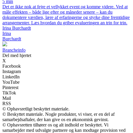
5 min
Det er ikke nok at fejre et vellykket event og komme videre. Ved at
måle effekten – både lige efter og måneder senere – kan du
dokumentere værdien, lære af erfaringerne og styrke dine fremtidige
arrangementer. Læs hvordan du griber evalueringen an trin for trin.
Irina Burchardt
Irina
Burchardt
Brancheinfo
Del med hjertet
X
Facebook
Instagram
LinkedIn
YouTube
Pinterest
TikTok
Mail
RSS
© Ophavsretligt beskyttet materiale.
© Beskyttet materiale. Nogle produkter, vi viser, er en del af
samarbejdsaftaler, der kan give os en økonomisk gevinst.
© Ophavsretten tilhører os og alt indhold er beskyttet. Vi
samarbejder med udvalgte partnere og kan modtage provision ved