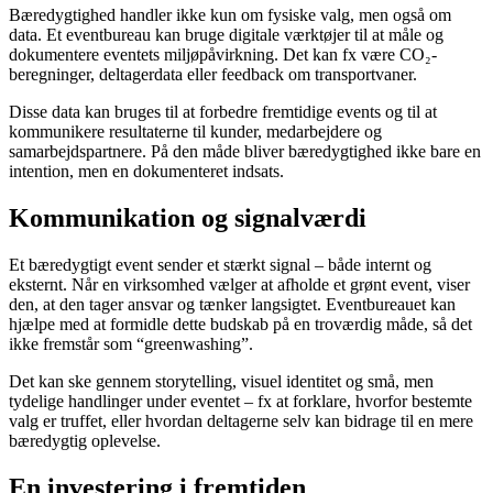
Bæredygtighed handler ikke kun om fysiske valg, men også om
data. Et eventbureau kan bruge digitale værktøjer til at måle og
dokumentere eventets miljøpåvirkning. Det kan fx være CO₂-
beregninger, deltagerdata eller feedback om transportvaner.
Disse data kan bruges til at forbedre fremtidige events og til at
kommunikere resultaterne til kunder, medarbejdere og
samarbejdspartnere. På den måde bliver bæredygtighed ikke bare en
intention, men en dokumenteret indsats.
Kommunikation og signalværdi
Et bæredygtigt event sender et stærkt signal – både internt og
eksternt. Når en virksomhed vælger at afholde et grønt event, viser
den, at den tager ansvar og tænker langsigtet. Eventbureauet kan
hjælpe med at formidle dette budskab på en troværdig måde, så det
ikke fremstår som “greenwashing”.
Det kan ske gennem storytelling, visuel identitet og små, men
tydelige handlinger under eventet – fx at forklare, hvorfor bestemte
valg er truffet, eller hvordan deltagerne selv kan bidrage til en mere
bæredygtig oplevelse.
En investering i fremtiden