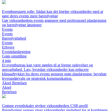
Eventbureauets rolle: Sådan kan det hjælpe virksomheder med at
gøre deres events mere bæredygtige
Gør virksomhedens events grønnere med professionel planlægning
og bæredygtige løsninger
Events
Events
Bæredygtighed
Events
Erhverv
Eventplanlægning
Grøn omstilling
4 min
Et eventbureau kan være nøglen til at forene oplevelser og
ansvarlighed. Læs, hvordan virksomheder kan reducere
klimaaftrykket fra deres events gennem grøn planlægning, bevidste
leverandørvalg og strategisk kommunikation.
Aksel Bertelsen
Aksel
Bertelsen
Grønne eventlokaler styrker virksomheders CSR-profil
Bæredygtige venues giver virksomheder mulighed for at kombinere