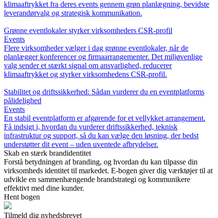
klimaaftrykket fra deres events gennem grøn planlægning, bevidste
leverandørvalg og strategisk kommunikation.
Grønne eventlokaler styrker virksomheders CSR-profil
Events
Flere virksomheder vælger i dag grønne eventlokaler, når de
planlægger konferencer og firmaarrangementer. Det miljøvenlige
valg sender et stærkt signal om ansvarlighed, reducerer
klimaaftrykket og styrker virksomhedens CSR-profil.
Stabilitet og driftssikkerhed: Sådan vurderer du en eventplatforms
pålidelighed
Events
En stabil eventplatform er afgørende for et vellykket arrangement.
Få indsigt i, hvordan du vurderer driftssikkerhed, teknisk
infrastruktur og support, så du kan vælge den løsning, der bedst
understøtter dit event – uden uventede afbrydelser.
Skab en stærk brandidentitet
Forstå betydningen af branding, og hvordan du kan tilpasse din
virksomheds identitet til markedet. E-bogen giver dig værktøjer til at
udvikle en sammenhængende brandstrategi og kommunikere
effektivt med dine kunder.
Hent bogen
Tilmeld dig nyhedsbrevet