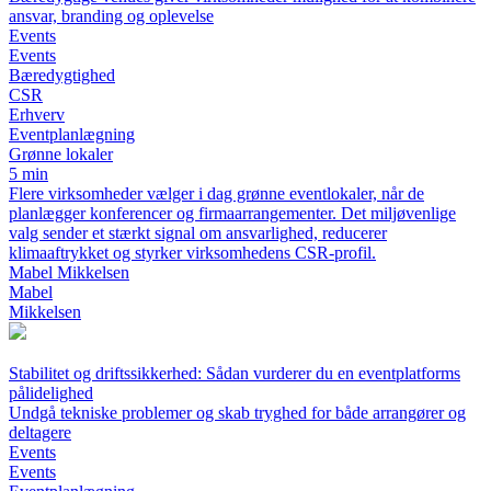
ansvar, branding og oplevelse
Events
Events
Bæredygtighed
CSR
Erhverv
Eventplanlægning
Grønne lokaler
5 min
Flere virksomheder vælger i dag grønne eventlokaler, når de
planlægger konferencer og firmaarrangementer. Det miljøvenlige
valg sender et stærkt signal om ansvarlighed, reducerer
klimaaftrykket og styrker virksomhedens CSR-profil.
Mabel Mikkelsen
Mabel
Mikkelsen
Stabilitet og driftssikkerhed: Sådan vurderer du en eventplatforms
pålidelighed
Undgå tekniske problemer og skab tryghed for både arrangører og
deltagere
Events
Events