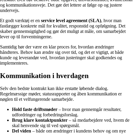
og kommunikationsveje. Det gør det lettere at følge op og justere
undervejs.
Et godt værktøj er en
service level agreement (SLA)
, hvor man
fastlægger konkrete mål for kvalitet, responstid og opfølgning. Det
skaber gennemsigtighed og gør det muligt at måle, om samarbejdet
lever op til forventningerne.
Samtidig bør der være en klar proces for, hvordan ændringer
håndteres. Behov kan ændre sig over tid, og det er vigtigt, at både
kunde og leverandør ved, hvordan justeringer skal godkendes og
implementeres.
Kommunikation i hverdagen
Selv den bedste kontrakt kan ikke erstatte løbende dialog.
Regelmæssige møder, statusrapporter og åben kommunikation er
nøglen til et velfungerende samarbejde.
Hold faste driftsmøder
– hvor man gennemgår resultater,
udfordringer og forbedringsforslag.
Brug klare kontaktpunkter
– så medarbejdere ved, hvem de
skal henvende sig til ved spørgsmål.
Del viden
– både om ændringer i kundens behov og om nye