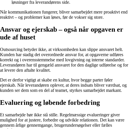
løsninger fra leverandørens side.
Når kommunikationen fungerer, bliver samarbejdet mere proaktivt end
reaktivt – og problemer kan løses, før de vokser sig store.
Ansvar og ejerskab – også når opgaven er
ude af huset
Outsourcing betyder ikke, at virksomheden kan slippe ansvaret helt.
Kunden har stadig det overordnede ansvar for, at opgaverne udføres
korrekt og i overensstemmelse med lovgivning og interne standarder.
Leverandøren har til gengæld ansvaret for den daglige udførelse og for
at levere den aftalte kvalitet.
Det er derfor vigtigt at skabe en kultur, hvor begge parter føler
ejerskab. Når leverandøren oplever, at deres indsats bliver værdsat, og
kunden ser dem som en del af teamet, styrkes samarbejdet markant.
Evaluering og løbende forbedring
Et samarbejde bør ikke stå stille. Regelmæssige evalueringer giver
mulighed for at justere, forbedre og udvikle relationen. Det kan være
gennem årlige gennemgange, brugerundersøgelser eller fælles