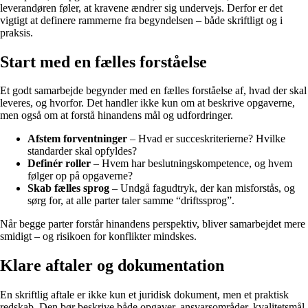
leverandøren føler, at kravene ændrer sig undervejs. Derfor er det
vigtigt at definere rammerne fra begyndelsen – både skriftligt og i
praksis.
Start med en fælles forståelse
Et godt samarbejde begynder med en fælles forståelse af, hvad der skal
leveres, og hvorfor. Det handler ikke kun om at beskrive opgaverne,
men også om at forstå hinandens mål og udfordringer.
Afstem forventninger
– Hvad er succeskriterierne? Hvilke
standarder skal opfyldes?
Definér roller
– Hvem har beslutningskompetence, og hvem
følger op på opgaverne?
Skab fælles sprog
– Undgå fagudtryk, der kan misforstås, og
sørg for, at alle parter taler samme “driftssprog”.
Når begge parter forstår hinandens perspektiv, bliver samarbejdet mere
smidigt – og risikoen for konflikter mindskes.
Klare aftaler og dokumentation
En skriftlig aftale er ikke kun et juridisk dokument, men et praktisk
redskab. Den bør beskrive både opgaver, ansvarsområder, kvalitetsmål