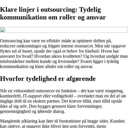
Klare linjer i outsourcing: Tydelig
kommunikation om roller og ansvar
Outsourcing kan være en effektiv måde at optimere driften på,
reducere omkostninger og frigøre interne ressourcer. Men når opgaver
flyttes ud af huset, opstår der også et behov for klarhed: Hvem har
ansvaret for hvad? Hvordan sikres kvaliteten? Og hvordan undgår man
misforståelser mellem kunde og leverandør? Svaret ligger i tydelig
kommunikation og klare aftaler om roller og ansvar.
Hvorfor tydelighed er afgørende
Når en virksomhed outsourcer en funktion – det kan være rengøring,
kantinedrift, IT-support eller vedligehold – overlader man en del af sin
daglige drift til en ekstern partner. Det kræver tillid, men tillid opstår
ikke af sig selv. Den bygges gennem klare forventninger,
gennemsigtighed og løbende dialog.
Manglende afklaring kan føre til frustrationer på begge sider. Kunden
kan opleve, at opgaver ikke bliver løst som forventet, mens