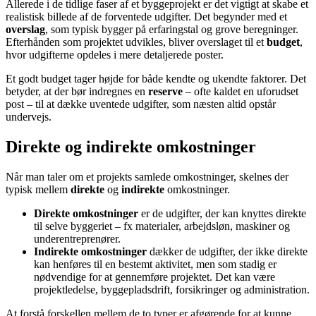
Allerede i de tidlige faser af et byggeprojekt er det vigtigt at skabe et
realistisk billede af de forventede udgifter. Det begynder med et
overslag
, som typisk bygger på erfaringstal og grove beregninger.
Efterhånden som projektet udvikles, bliver overslaget til et
budget
,
hvor udgifterne opdeles i mere detaljerede poster.
Et godt budget tager højde for både kendte og ukendte faktorer. Det
betyder, at der bør indregnes en
reserve
– ofte kaldet en uforudset
post – til at dække uventede udgifter, som næsten altid opstår
undervejs.
Direkte og indirekte omkostninger
Når man taler om et projekts samlede omkostninger, skelnes der
typisk mellem
direkte
og
indirekte
omkostninger.
Direkte omkostninger
er de udgifter, der kan knyttes direkte
til selve byggeriet – fx materialer, arbejdsløn, maskiner og
underentreprenører.
Indirekte omkostninger
dækker de udgifter, der ikke direkte
kan henføres til en bestemt aktivitet, men som stadig er
nødvendige for at gennemføre projektet. Det kan være
projektledelse, byggepladsdrift, forsikringer og administration.
At forstå forskellen mellem de to typer er afgørende for at kunne