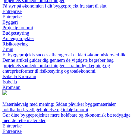
projektets samlede omkostninger
Få styr på økonomien i dit byggeprojekt fra start til slut
Entreprise
Entreprise
Byggeri
Projektøkonomi
Budgetstyring
Anlægsprojekter
Risikostyring
7 min
Et byggeprojekts succes afhænger af et klart økonomisk overblik.
Denne artikel guider dig gennem de vigtigste begreber bag
projektets samlede omkostninger – fra budgetlægning og
entrepriseformer til risikostyring og totaløkonomi.
Isabella Kromann
Isabella
Kromann
Materialevalg med mening: Sådan påvirker byggematerialer
holdbarhed, vedligeholdelse og totaløkonomi
Gør dine byggeprojekter mere holdbare og økonomisk bæredygtige
med de rette materialer
Entreprise
Entreprise