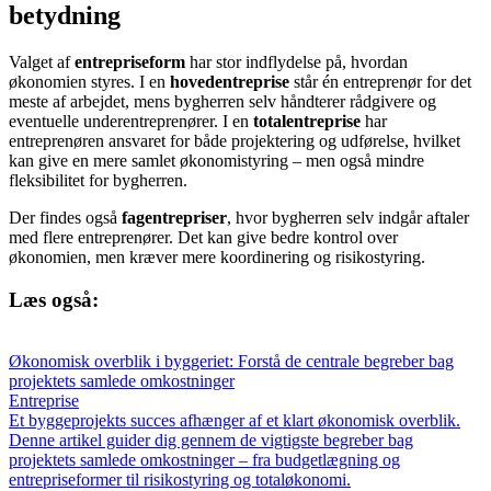
betydning
Valget af
entrepriseform
har stor indflydelse på, hvordan
økonomien styres. I en
hovedentreprise
står én entreprenør for det
meste af arbejdet, mens bygherren selv håndterer rådgivere og
eventuelle underentreprenører. I en
totalentreprise
har
entreprenøren ansvaret for både projektering og udførelse, hvilket
kan give en mere samlet økonomistyring – men også mindre
fleksibilitet for bygherren.
Der findes også
fagentrepriser
, hvor bygherren selv indgår aftaler
med flere entreprenører. Det kan give bedre kontrol over
økonomien, men kræver mere koordinering og risikostyring.
Læs også:
Økonomisk overblik i byggeriet: Forstå de centrale begreber bag
projektets samlede omkostninger
Entreprise
Et byggeprojekts succes afhænger af et klart økonomisk overblik.
Denne artikel guider dig gennem de vigtigste begreber bag
projektets samlede omkostninger – fra budgetlægning og
entrepriseformer til risikostyring og totaløkonomi.