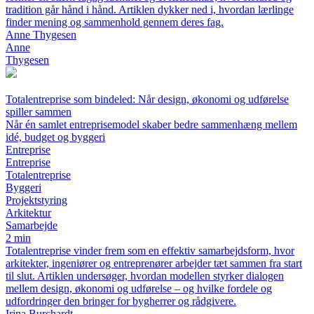
tradition går hånd i hånd. Artiklen dykker ned i, hvordan lærlinge
finder mening og sammenhold gennem deres fag.
Anne Thygesen
Anne
Thygesen
Totalentreprise som bindeled: Når design, økonomi og udførelse
spiller sammen
Når én samlet entreprisemodel skaber bedre sammenhæng mellem
idé, budget og byggeri
Entreprise
Entreprise
Totalentreprise
Byggeri
Projektstyring
Arkitektur
Samarbejde
2 min
Totalentreprise vinder frem som en effektiv samarbejdsform, hvor
arkitekter, ingeniører og entreprenører arbejder tæt sammen fra start
til slut. Artiklen undersøger, hvordan modellen styrker dialogen
mellem design, økonomi og udførelse – og hvilke fordele og
udfordringer den bringer for bygherrer og rådgivere.
Irina Burchardt