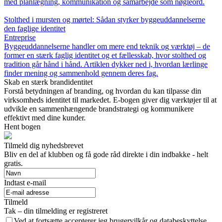
med planlægning, kommunikation og samarbejde som nøgleord.
Stolthed i mursten og mørtel: Sådan styrker byggeuddannelserne
den faglige identitet
Entreprise
Byggeuddannelserne handler om mere end teknik og værktøj – de
former en stærk faglig identitet og et fællesskab, hvor stolthed og
tradition går hånd i hånd. Artiklen dykker ned i, hvordan lærlinge
finder mening og sammenhold gennem deres fag.
Skab en stærk brandidentitet
Forstå betydningen af branding, og hvordan du kan tilpasse din
virksomheds identitet til markedet. E-bogen giver dig værktøjer til at
udvikle en sammenhængende brandstrategi og kommunikere
effektivt med dine kunder.
Hent bogen
Tilmeld dig nyhedsbrevet
Bliv en del af klubben og få gode råd direkte i din indbakke - helt
gratis.
Indtast e-mail
Tilmeld
Tak – din tilmelding er registreret
Ved at fortsætte accepterer jeg brugervilkår og databeskyttelse.