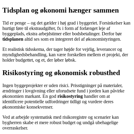
Tidsplan og økonomi hænger sammen
Tid er penge – og det gælder i høj grad i byggeriet. Forsinkelser kan
hurtigt føre til ekstraudgifter, fx i form af forlænget leje af
byggeplads, ekstra arbejdstimer eller bodsbetalinger. Derfor bør
tidsplanen
altid ses som en integreret del af økonomistyringen.
Et realistisk tidsskema, der tager højde for vejrlig, leverancer og
myndighedsbehandling, kan være forskellen mellem et projekt, der
holder budgettet, og et, der løber løbsk.
Risikostyring og økonomisk robusthed
Ingen byggeprojekter er uden risici. Prisstigninger på materialer,
ændringer i lovgivning eller uforudsete fund i jorden kan påvirke
økonomien markant. En god
risikostyring
handler om at
identificere potentielle udfordringer tidligt og vurdere deres
økonomiske konsekvenser.
Ved at arbejde systematisk med risikoregistre og scenarier kan
bygherren skabe et mere robust budget og undgå ubehagelige
overraskelser.