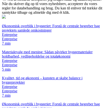
Når du skriver dig op til vores nyhedsbrev, accepterer du vores
regler for databehandling og brug. Du kan til enhver tid trække dit
samtykke tilbage og afmelde dig med ét klik.
Økonomisk overblik i byggeriet: Forstå de centrale begreber bag
projektets samlede omkostninger
Entreprise
Entreprise
7 min
Materialevalg med mening: Sådan påvirker byggematerialer
holdbarhed, vedligeholdelse og totaløkonomi
Entreprise
Entreprise
5 min
Kvalitet, tid og økonomi – kunsten at skabe balance i
byggeprojekter
Entreprise
Entreprise
7 min
Økonomisk overblik i byggeriet: Forstå de centrale begreber bag