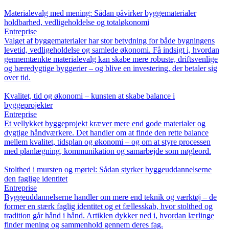
Materialevalg med mening: Sådan påvirker byggematerialer
holdbarhed, vedligeholdelse og totaløkonomi
Entreprise
Valget af byggematerialer har stor betydning for både bygningens
levetid, vedligeholdelse og samlede økonomi. Få indsigt i, hvordan
gennemtænkte materialevalg kan skabe mere robuste, driftsvenlige
og bæredygtige byggerier – og blive en investering, der betaler sig
over tid.
Kvalitet, tid og økonomi – kunsten at skabe balance i
byggeprojekter
Entreprise
Et vellykket byggeprojekt kræver mere end gode materialer og
dygtige håndværkere. Det handler om at finde den rette balance
mellem kvalitet, tidsplan og økonomi – og om at styre processen
med planlægning, kommunikation og samarbejde som nøgleord.
Stolthed i mursten og mørtel: Sådan styrker byggeuddannelserne
den faglige identitet
Entreprise
Byggeuddannelserne handler om mere end teknik og værktøj – de
former en stærk faglig identitet og et fællesskab, hvor stolthed og
tradition går hånd i hånd. Artiklen dykker ned i, hvordan lærlinge
finder mening og sammenhold gennem deres fag.