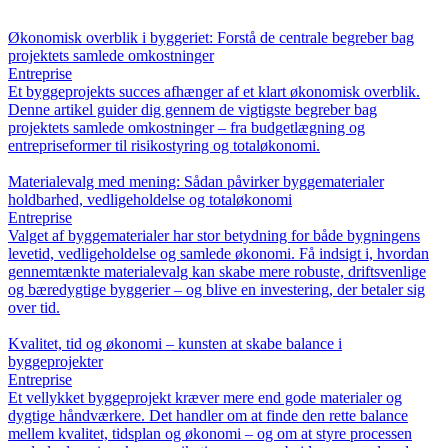
Økonomisk overblik i byggeriet: Forstå de centrale begreber bag
projektets samlede omkostninger
Entreprise
Et byggeprojekts succes afhænger af et klart økonomisk overblik.
Denne artikel guider dig gennem de vigtigste begreber bag
projektets samlede omkostninger – fra budgetlægning og
entrepriseformer til risikostyring og totaløkonomi.
Materialevalg med mening: Sådan påvirker byggematerialer
holdbarhed, vedligeholdelse og totaløkonomi
Entreprise
Valget af byggematerialer har stor betydning for både bygningens
levetid, vedligeholdelse og samlede økonomi. Få indsigt i, hvordan
gennemtænkte materialevalg kan skabe mere robuste, driftsvenlige
og bæredygtige byggerier – og blive en investering, der betaler sig
over tid.
Kvalitet, tid og økonomi – kunsten at skabe balance i
byggeprojekter
Entreprise
Et vellykket byggeprojekt kræver mere end gode materialer og
dygtige håndværkere. Det handler om at finde den rette balance
mellem kvalitet, tidsplan og økonomi – og om at styre processen