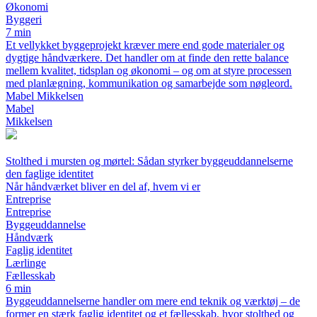
Økonomi
Byggeri
7 min
Et vellykket byggeprojekt kræver mere end gode materialer og
dygtige håndværkere. Det handler om at finde den rette balance
mellem kvalitet, tidsplan og økonomi – og om at styre processen
med planlægning, kommunikation og samarbejde som nøgleord.
Mabel Mikkelsen
Mabel
Mikkelsen
Stolthed i mursten og mørtel: Sådan styrker byggeuddannelserne
den faglige identitet
Når håndværket bliver en del af, hvem vi er
Entreprise
Entreprise
Byggeuddannelse
Håndværk
Faglig identitet
Lærlinge
Fællesskab
6 min
Byggeuddannelserne handler om mere end teknik og værktøj – de
former en stærk faglig identitet og et fællesskab, hvor stolthed og