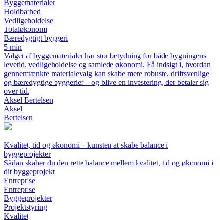
Byggematerialer
Holdbarhed
Vedligeholdelse
Totaløkonomi
Bæredygtigt byggeri
5 min
Valget af byggematerialer har stor betydning for både bygningens
levetid, vedligeholdelse og samlede økonomi. Få indsigt i, hvordan
gennemtænkte materialevalg kan skabe mere robuste, driftsvenlige
og bæredygtige byggerier – og blive en investering, der betaler sig
over tid.
Aksel Bertelsen
Aksel
Bertelsen
Kvalitet, tid og økonomi – kunsten at skabe balance i
byggeprojekter
Sådan skaber du den rette balance mellem kvalitet, tid og økonomi i
dit byggeprojekt
Entreprise
Entreprise
Byggeprojekter
Projektstyring
Kvalitet