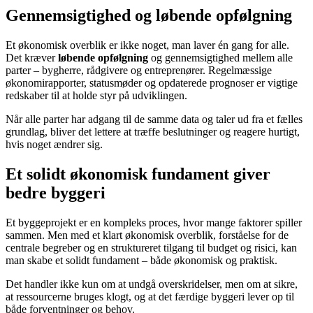
Gennemsigtighed og løbende opfølgning
Et økonomisk overblik er ikke noget, man laver én gang for alle.
Det kræver
løbende opfølgning
og gennemsigtighed mellem alle
parter – bygherre, rådgivere og entreprenører. Regelmæssige
økonomirapporter, statusmøder og opdaterede prognoser er vigtige
redskaber til at holde styr på udviklingen.
Når alle parter har adgang til de samme data og taler ud fra et fælles
grundlag, bliver det lettere at træffe beslutninger og reagere hurtigt,
hvis noget ændrer sig.
Et solidt økonomisk fundament giver
bedre byggeri
Et byggeprojekt er en kompleks proces, hvor mange faktorer spiller
sammen. Men med et klart økonomisk overblik, forståelse for de
centrale begreber og en struktureret tilgang til budget og risici, kan
man skabe et solidt fundament – både økonomisk og praktisk.
Det handler ikke kun om at undgå overskridelser, men om at sikre,
at ressourcerne bruges klogt, og at det færdige byggeri lever op til
både forventninger og behov.