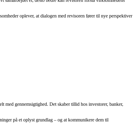
ivt samarbejdet er, desto bedre kan revisoren forstå virksomhedens
somheder oplever, at dialogen med revisoren fører til nye perspektiver
elt med gennemsigtighed. Det skaber tillid hos investorer, banker,
utninger på et oplyst grundlag – og at kommunikere dem til