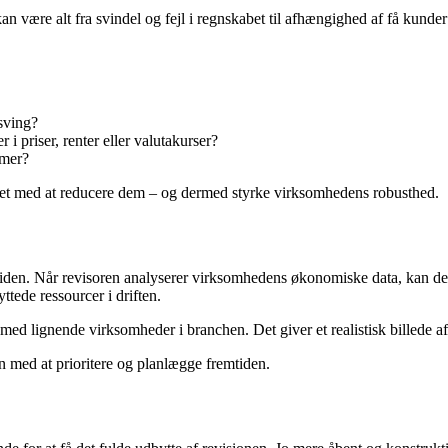
an være alt fra svindel og fejl i regnskabet til afhængighed af få kunder
dsving?
 priser, renter eller valutakurser?
emer?
rettet med at reducere dem – og dermed styrke virksomhedens robusthed.
n. Når revisoren analyserer virksomhedens økonomiske data, kan det giv
ttede ressourcer i driften.
lignende virksomheder i branchen. Det giver et realistisk billede af, 
en med at prioritere og planlægge fremtiden.