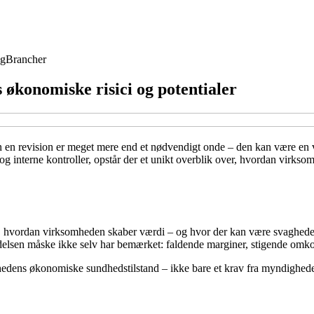
ng
Brancher
 økonomiske risici og potentialer
en en revision er meget mere end et nødvendigt onde – den kan være en v
interne kontroller, opstår der et unikt overblik over, hvordan virksomhe
, hvordan virksomheden skaber værdi – og hvor der kan være svagheder. R
edelsen måske ikke selv har bemærket: faldende marginer, stigende omkos
somhedens økonomiske sundhedstilstand – ikke bare et krav fra myndighed