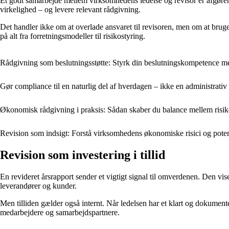
Et godt samarbejde mellem virksomhedens ledelse og revisor er afgørend
virkelighed – og levere relevant rådgivning.
Det handler ikke om at overlade ansvaret til revisoren, men om at brug
på alt fra forretningsmodeller til risikostyring.
Rådgivning som beslutningsstøtte: Styrk din beslutningskompetence me
Gør compliance til en naturlig del af hverdagen – ikke en administrativ
Økonomisk rådgivning i praksis: Sådan skaber du balance mellem risiko
Revision som indsigt: Forstå virksomhedens økonomiske risici og poten
Revision som investering i tillid
En revideret årsrapport sender et vigtigt signal til omverdenen. Den vi
leverandører og kunder.
Men tilliden gælder også internt. Når ledelsen har et klart og dokument
medarbejdere og samarbejdspartnere.