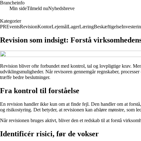
Brancheinfo
Min side
Tilmeld nu
Nyhedsbreve
Kategorier
PR
Events
Revision
Kontor
Lejemål
Lager
Læring
Beskæftigelse
Investeri
Revision som indsigt: Forstå virksomhedens
Revision bliver ofte forbundet med kontrol, tal og lovpligtige krav. M
udviklingsmuligheder. Når revisoren gennemgår regnskaber, processer og 
træffe bedre beslutninger.
Fra kontrol til forståelse
En revision handler ikke kun om at finde fejl. Den handler om at forstå
og risikostyring. Det betyder, at revisionen kan afsløre mønstre, som l
Når revisionen bruges aktivt, bliver den et redskab til at forstå virk
Identificér risici, før de vokser