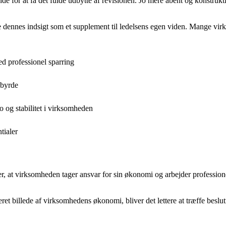
e for at få det fulde udbytte af revisionen. Jo mere åbent og konstrukt
e dennes indsigt som et supplement til ledelsens egen viden. Mange virk
d professionel sparring
 byrde
 og stabilitet i virksomheden
tialer
ser, at virksomheden tager ansvar for sin økonomi og arbejder profession
eret billede af virksomhedens økonomi, bliver det lettere at træffe besl