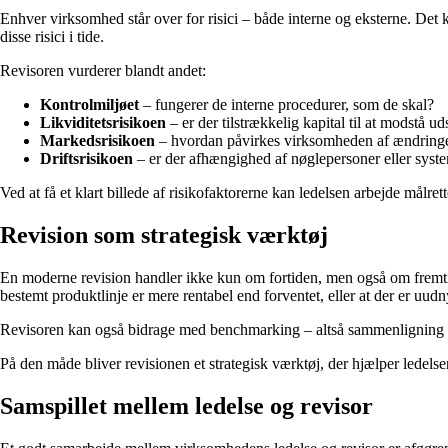
Enhver virksomhed står over for risici – både interne og eksterne. Det k
disse risici i tide.
Revisoren vurderer blandt andet:
Kontrolmiljøet
– fungerer de interne procedurer, som de skal?
Likviditetsrisikoen
– er der tilstrækkelig kapital til at modstå u
Markedsrisikoen
– hvordan påvirkes virksomheden af ændringer i
Driftsrisikoen
– er der afhængighed af nøglepersoner eller syst
Ved at få et klart billede af risikofaktorerne kan ledelsen arbejde mål
Revision som strategisk værktøj
En moderne revision handler ikke kun om fortiden, men også om fremtide
bestemt produktlinje er mere rentabel end forventet, eller at der er uudny
Revisoren kan også bidrage med benchmarking – altså sammenligning med 
På den måde bliver revisionen et strategisk værktøj, der hjælper ledels
Samspillet mellem ledelse og revisor