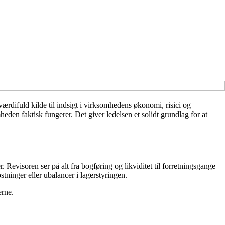
ærdifuld kilde til indsigt i virksomhedens økonomi, risici og
den faktisk fungerer. Det giver ledelsen et solidt grundlag for at
evisoren ser på alt fra bogføring og likviditet til forretningsgange
tninger eller ubalancer i lagerstyringen.
erne.