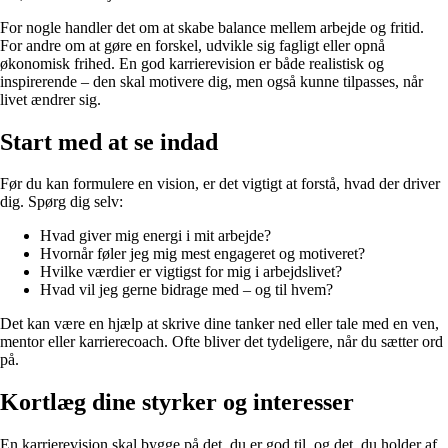
For nogle handler det om at skabe balance mellem arbejde og fritid.
For andre om at gøre en forskel, udvikle sig fagligt eller opnå
økonomisk frihed. En god karrierevision er både realistisk og
inspirerende – den skal motivere dig, men også kunne tilpasses, når
livet ændrer sig.
Start med at se indad
Før du kan formulere en vision, er det vigtigt at forstå, hvad der driver
dig. Spørg dig selv:
Hvad giver mig energi i mit arbejde?
Hvornår føler jeg mig mest engageret og motiveret?
Hvilke værdier er vigtigst for mig i arbejdslivet?
Hvad vil jeg gerne bidrage med – og til hvem?
Det kan være en hjælp at skrive dine tanker ned eller tale med en ven,
mentor eller karrierecoach. Ofte bliver det tydeligere, når du sætter ord
på.
Kortlæg dine styrker og interesser
En karrierevision skal bygge på det, du er god til, og det, du holder af