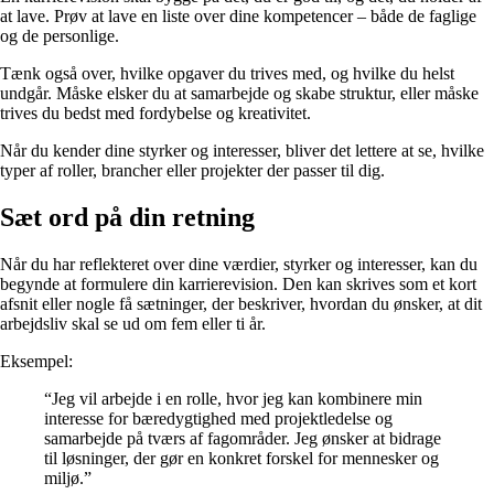
at lave. Prøv at lave en liste over dine kompetencer – både de faglige
og de personlige.
Tænk også over, hvilke opgaver du trives med, og hvilke du helst
undgår. Måske elsker du at samarbejde og skabe struktur, eller måske
trives du bedst med fordybelse og kreativitet.
Når du kender dine styrker og interesser, bliver det lettere at se, hvilke
typer af roller, brancher eller projekter der passer til dig.
Sæt ord på din retning
Når du har reflekteret over dine værdier, styrker og interesser, kan du
begynde at formulere din karrierevision. Den kan skrives som et kort
afsnit eller nogle få sætninger, der beskriver, hvordan du ønsker, at dit
arbejdsliv skal se ud om fem eller ti år.
Eksempel:
“Jeg vil arbejde i en rolle, hvor jeg kan kombinere min
interesse for bæredygtighed med projektledelse og
samarbejde på tværs af fagområder. Jeg ønsker at bidrage
til løsninger, der gør en konkret forskel for mennesker og
miljø.”