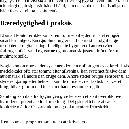
dagslys. Det har vist sig at reducere stress og øge koncentrationen. Når
teknologi og design går hånd i hånd, kan det skabe et arbejdsmiljø, der
både føles sundt og inspirerende.
Bæredygtighed i praksis
Et smart kontor er ikke kun smart for medarbejderne – det er også
smart for miljøet. Energioptimering er et af de mest håndgribelige
resultater af digitalisering. Intelligente bygninger kan overvåge
forbruget af el, vand og varme og automatisk justere driften for at
minimere spild.
Nogle kontorer anvender systemer, der lærer af brugernes adfærd. Hvis
mødelokaler ofte står tomme efter aflysning, kan systemet frigive dem
automatisk, så andre kan bruge dem. Andre steder bruges sensorer til at
styre rengøring efter behov – kun de områder, der faktisk har været i
brug, bliver gjort rent. Det sparer både ressourcer og tid.
Samtidig kan data fra bygningen give ledelsen et klart overblik over,
hvor der er potentiale for forbedring. Det gør det lettere at sætte
konkrete mål for CO₂-reduktion og dokumentere fremskridt.
Tænk som en programmør – uden at skrive kode