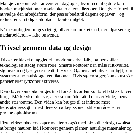
Mange virksomheder anvender i dag apps, hvor medarbejdere kan
booke arbejdsstationer, mødelokaler eller stillezoner. Det giver frihed til
at vælge den arbejdsform, der passer bedst til dagens opgaver – og
reducerer samtidig spildplads i kontormiljøet.
Når teknologien bruges rigtigt, bliver kontoret et sted, der tilpasser sig
medarbejderen – ikke omvendt.
Trivsel gennem data og design
Trivsel er blevet et nøgleord i moderne arbejdsliv, og her spiller
teknologi en stadig større rolle. Smarte kontorer kan måle luftkvalitet,
støjniveau og lysstyrke i realtid. Hvis CO₂-niveauet bliver for højt, kan
systemet automatisk øge ventilationen. Hvis støjen stiger, kan akustiske
paneler eller lydzoner aktiveres.
Derudover kan data bruges til at forstå, hvordan kontoret faktisk bliver
brugt. Måske viser det sig, at visse områder altid er overfyldte, mens
andre står tomme. Den viden kan bruges til at indrette mere
hensigtsmæssigt – med flere samarbejdszoner, stilleområder eller
grønne opholdsrum.
Flere virksomheder eksperimenterer også med biophilic design – altså
at bringe naturen ind i kontoret gennem planter, naturlige materialer og