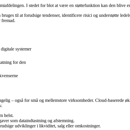
iafdelingen. I stedet for blot at være en støttefunktion kan den blive e
ruges til at forudsige tendenser, identificere risici og understøtte lede
r fremad.
 digitale systemer
tatning for den
ekvenserne
gængelig – også for små og mellemstore virksomheder. Cloud-baserede ø
v.
m helst.
aver som dataindtastning og afstemning.
dsige udviklinger i likviditet, salg eller omkostninger.