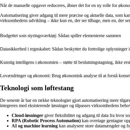
Når de manuelle opgaver reduceres, åbner det for en ny rolle for økonom
Automatisering giver adgang til mere præcise og aktuelle data, som kan b
virksomhedens udvikling – ikke kun en, der ser tilbage, men en, der se
Budgettet som styringsværktøj: Sådan spiller elementerne sammen
Datasikkerhed i regnskabet: Sådan beskytter du fortrolige oplysninger i
Kunstig intelligens i økonomien – støtte til beslutningstagning, ikke ers
Lovændringer og økonomi: Brug økonomisk analyse til at forstå kons
Teknologi som løftestang
De seneste år har en række teknologier gjort automatisering mere til
integreres med eksisterende løsninger og tilpasses virksomhedens beho
Cloud-løsninger
giver fleksibilitet og adgang til data fra hvor so
RPA (Robotic Process Automation)
kan overtage gentagne opg
AI og machine learning
kan analysere store datamængder og foru