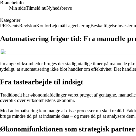
Brancheinfo
Min side
Tilmeld nu
Nyhedsbreve
Kategorier
PR
Events
Revision
Kontor
Lejemål
Lager
Læring
Beskæftigelse
Investeri
Automatisering frigør tid: Fra manuelle pr
I mange virksomheder bruges der stadig utallige timer på manuelle økon
tydeligt, at automatisering ikke blot handler om effektivitet. Det hand
Fra tastearbejde til indsigt
Traditionelt har økonomiafdelinger været præget af gentagne, manuelle op
overblik over virksomhedens økonomi.
Med automatisering kan mange af disse processer nu ske i realtid. Fak
bruge mindre tid på at indsamle data – og mere tid på at analysere dem.
Økonomifunktionen som strategisk partner