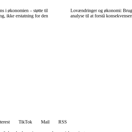
ns i økonomien – støtte til
Lovændringer og økonomi: Bru
ng, ikke erstatning for den
analyse til at forstå konsekvense
terest
TikTok
Mail
RSS