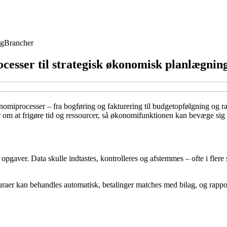
ng
Brancher
ocesser til strategisk økonomisk planlægnin
omiprocesser – fra bogføring og fakturering til budgetopfølgning og rap
ler om at frigøre tid og ressourcer, så økonomifunktionen kan bevæge sig
gaver. Data skulle indtastes, kontrolleres og afstemmes – ofte i flere sy
turaer kan behandles automatisk, betalinger matches med bilag, og rapp