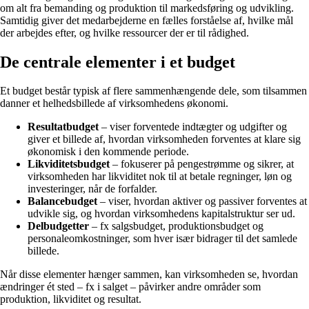
om alt fra bemanding og produktion til markedsføring og udvikling.
Samtidig giver det medarbejderne en fælles forståelse af, hvilke mål
der arbejdes efter, og hvilke ressourcer der er til rådighed.
De centrale elementer i et budget
Et budget består typisk af flere sammenhængende dele, som tilsammen
danner et helhedsbillede af virksomhedens økonomi.
Resultatbudget
– viser forventede indtægter og udgifter og
giver et billede af, hvordan virksomheden forventes at klare sig
økonomisk i den kommende periode.
Likviditetsbudget
– fokuserer på pengestrømme og sikrer, at
virksomheden har likviditet nok til at betale regninger, løn og
investeringer, når de forfalder.
Balancebudget
– viser, hvordan aktiver og passiver forventes at
udvikle sig, og hvordan virksomhedens kapitalstruktur ser ud.
Delbudgetter
– fx salgsbudget, produktionsbudget og
personaleomkostninger, som hver især bidrager til det samlede
billede.
Når disse elementer hænger sammen, kan virksomheden se, hvordan
ændringer ét sted – fx i salget – påvirker andre områder som
produktion, likviditet og resultat.