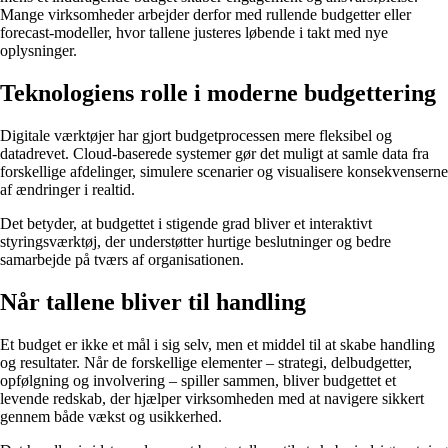
Mange virksomheder arbejder derfor med rullende budgetter eller
forecast-modeller, hvor tallene justeres løbende i takt med nye
oplysninger.
Teknologiens rolle i moderne budgettering
Digitale værktøjer har gjort budgetprocessen mere fleksibel og
datadrevet. Cloud-baserede systemer gør det muligt at samle data fra
forskellige afdelinger, simulere scenarier og visualisere konsekvenserne
af ændringer i realtid.
Det betyder, at budgettet i stigende grad bliver et interaktivt
styringsværktøj, der understøtter hurtige beslutninger og bedre
samarbejde på tværs af organisationen.
Når tallene bliver til handling
Et budget er ikke et mål i sig selv, men et middel til at skabe handling
og resultater. Når de forskellige elementer – strategi, delbudgetter,
opfølgning og involvering – spiller sammen, bliver budgettet et
levende redskab, der hjælper virksomheden med at navigere sikkert
gennem både vækst og usikkerhed.