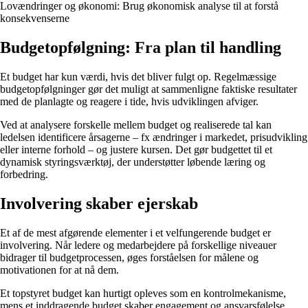
Lovændringer og økonomi: Brug økonomisk analyse til at forstå
konsekvenserne
Budgetopfølgning: Fra plan til handling
Et budget har kun værdi, hvis det bliver fulgt op. Regelmæssige
budgetopfølgninger gør det muligt at sammenligne faktiske resultater
med de planlagte og reagere i tide, hvis udviklingen afviger.
Ved at analysere forskelle mellem budget og realiserede tal kan
ledelsen identificere årsagerne – fx ændringer i markedet, prisudvikling
eller interne forhold – og justere kursen. Det gør budgettet til et
dynamisk styringsværktøj, der understøtter løbende læring og
forbedring.
Involvering skaber ejerskab
Et af de mest afgørende elementer i et velfungerende budget er
involvering. Når ledere og medarbejdere på forskellige niveauer
bidrager til budgetprocessen, øges forståelsen for målene og
motivationen for at nå dem.
Et topstyret budget kan hurtigt opleves som en kontrolmekanisme,
mens et inddragende budget skaber engagement og ansvarsfølelse.