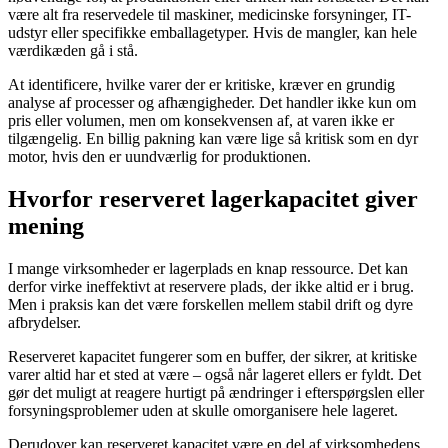
være alt fra reservedele til maskiner, medicinske forsyninger, IT-
udstyr eller specifikke emballagetyper. Hvis de mangler, kan hele
værdikæden gå i stå.
At identificere, hvilke varer der er kritiske, kræver en grundig
analyse af processer og afhængigheder. Det handler ikke kun om
pris eller volumen, men om konsekvensen af, at varen ikke er
tilgængelig. En billig pakning kan være lige så kritisk som en dyr
motor, hvis den er uundværlig for produktionen.
Hvorfor reserveret lagerkapacitet giver
mening
I mange virksomheder er lagerplads en knap ressource. Det kan
derfor virke ineffektivt at reservere plads, der ikke altid er i brug.
Men i praksis kan det være forskellen mellem stabil drift og dyre
afbrydelser.
Reserveret kapacitet fungerer som en buffer, der sikrer, at kritiske
varer altid har et sted at være – også når lageret ellers er fyldt. Det
gør det muligt at reagere hurtigt på ændringer i efterspørgslen eller
forsyningsproblemer uden at skulle omorganisere hele lageret.
Derudover kan reserveret kapacitet være en del af virksomhedens