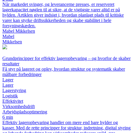
Når markedet svinger, og leverancerne presses, er reserveret
lagerkapacitet nøglen til at sikre, at de vigtigste varer altid er på
hylden. Artiklen giver indsigt i, hvordan planlagt plads til kritiske
varer kan styrke driftssikkerheden og skabe stabilitet i hele
forsyningskæden.
Mabel Mikkelsen
Mabel
Mikkelsen
Grundprincipper for effektiv lageropbevaring – og hvorfor de skaber
resultater
Få styr på lageret og oplev, hvordan struktur og systematik skaber
målbare forbedringer
Lager
Lager
Lagerstyring
Logistik
Effektivitet
Virksomhedsdrift
Arbejdspladsoptimering
6 min
Effektiv lageropbevaring handler om mere end bare hylder og
kasser. Med de rette principper for struktur, indretning, digital styring