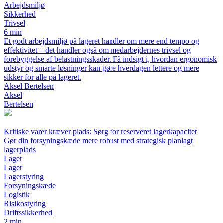
Arbejdsmiljø
Sikkerhed
Trivsel
6 min
Et godt arbejdsmiljø på lageret handler om mere end tempo og
effektivitet – det handler også om medarbejdernes trivsel og
forebyggelse af belastningsskader. Få indsigt i, hvordan ergonomisk
udstyr og smarte løsninger kan gøre hverdagen lettere og mere
sikker for alle på lageret.
Aksel Bertelsen
Aksel
Bertelsen
Kritiske varer kræver plads: Sørg for reserveret lagerkapacitet
Gør din forsyningskæde mere robust med strategisk planlagt
lagerplads
Lager
Lager
Lagerstyring
Forsyningskæde
Logistik
Risikostyring
Driftssikkerhed
2 min