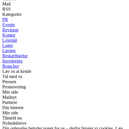
Mail
RSS
Kategorier
PR
Events
Revision
Kontor
Lejemål
Lager
Læring
Beskæftigelse
Investering
Brancher
Lær os at kende
Tal med os
Pressen
Promovering
Min side
Mailnyt
Partnere
Din historie
Min side
Tilmeld nu
Nyhedsbreve
Din oplevelse betyder noget for os – derfor bruger vi cookies. Læs