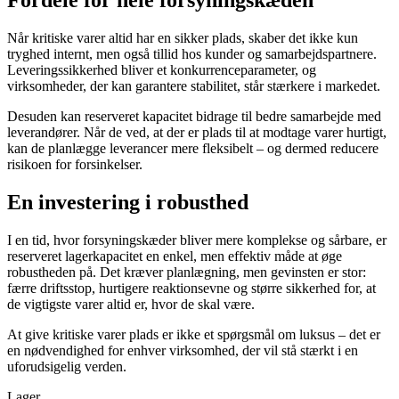
Fordele for hele forsyningskæden
Når kritiske varer altid har en sikker plads, skaber det ikke kun
tryghed internt, men også tillid hos kunder og samarbejdspartnere.
Leveringssikkerhed bliver et konkurrenceparameter, og
virksomheder, der kan garantere stabilitet, står stærkere i markedet.
Desuden kan reserveret kapacitet bidrage til bedre samarbejde med
leverandører. Når de ved, at der er plads til at modtage varer hurtigt,
kan de planlægge leverancer mere fleksibelt – og dermed reducere
risikoen for forsinkelser.
En investering i robusthed
I en tid, hvor forsyningskæder bliver mere komplekse og sårbare, er
reserveret lagerkapacitet en enkel, men effektiv måde at øge
robustheden på. Det kræver planlægning, men gevinsten er stor:
færre driftsstop, hurtigere reaktionsevne og større sikkerhed for, at
de vigtigste varer altid er, hvor de skal være.
At give kritiske varer plads er ikke et spørgsmål om luksus – det er
en nødvendighed for enhver virksomhed, der vil stå stærkt i en
uforudsigelig verden.
Lager