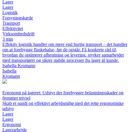
Lager
Lager
Logistik
Forsyningskæde
Transport
Effektivitet
Virksomhedsdrift
3 min
Effektiv logistik handler om mere end hurtig transport – det handler
om at forebygge flaskehalse, før de opstår. Få konkrete råd til,
hvordan du optimerer afhentning og levering, styrker samarbejdet
med transportører og sikrer stabile processer fra lager til kunde.
Isabella Kromann
Isabella
Kromann
Ergonomi på lageret: Udstyr der forebygger belastningsskader og
fremmer trivsel
Skab et sundt og effektivt arbejdsmiljø med det rette ergonomiske
udstyr
Lager
Lager
Ergonomi
Lagerarbejde