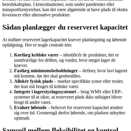
beredskabsplan. I krisesituationer, som under pandemier eller
transportforstyrrelser, kan det være afgørende at have plads til ekstra
leverancer eller alternative produkter.
Sådan planlægger du reserveret kapacitet
At indføre reserveret lagerkapacitet kræver planlægning og løbende
opfølgning. Her er nogle centrale trin:
Kortlæg kritiske varer
– identificér de produkter, der er
uundværlige for driften, og vurder, hvor meget lager de
kræver.
Fastlæg minimumsbeholdninger
– definer, hvor lavt lageret
må komme, før der skal genbestilles.
Allokér fysisk plads
– marker specifikke zoner eller reoler,
der kun må bruges til kritiske varer.
Integrér i lagerstyringssystemet
– brug WMS eller ERP-
systemer til at sikre, at reserveret plads ikke utilsigtet bliver
brugt til andre varer.
Evaluer løbende
– behovet for reserveret kapacitet ændrer
sig over tid. Gennemgå derfor løbende, om pladsen udnyttes
optimalt.
Samspil mellem fleksibilitet og kontrol