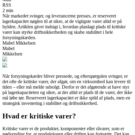
RSS
2 min
Når markedet svinger, og leverancerne presses, er reserveret
lagerkapacitet nøglen til at sikre, at de vigtigste varer altid er på
hylden. Artiklen giver indsigt i, hvordan planlagt plads til kritiske
varer kan styrke driftssikkerheden og skabe stabilitet i hele
forsyningskæden.
Mabel Mikkelsen
Mabel
Mikkelsen
Når forsyningskæder bliver pressede, og efterspørgslen svinger, er
det ofte de kritiske varer, der afgør, om en virksomhed kan levere til
tiden – eller må melde udsolgt. Derfor er det afgørende at have styr
på lagerkapaciteten og sikre, at der altid er plads til de varer, der ikke
må løbe tør. Reserveret lagerkapacitet er ikke spild af plads, men en
strategisk investering i stabilitet og driftssikkerhed.
Hvad er kritiske varer?
Kritiske varer er de produkter, komponenter eller råvarer, som er
nødvendige for, at produktionen eller driften kan fortsætte. Det kan