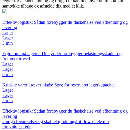
regler for databehandling og brug. Du kan til enhver tid trække dit
samtykke tilbage og afmelde dig med ét klik.
Effektiv logistik: Sådan forebygger du flaskehalse ved afhentning og
levering
Lager
Lager
3 min
Ergonomi på lageret: Udstyr der forebygger belastningsskader og
fremmer trivsel
Lager
Lager
6 min
Kritiske varer kræver plads: Sørg for reserveret lagerkapacitet
Lager
Lager
2 min
Effektiv logistik: Sådan forebygger du flaskehalse ved afhentning og
levering
Undgå forsinkelser og skab et gnidningsfrit flow i hele din
forsyningskæde