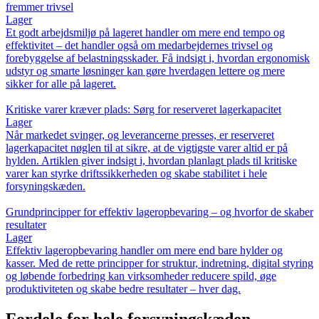
fremmer trivsel
Lager
Et godt arbejdsmiljø på lageret handler om mere end tempo og
effektivitet – det handler også om medarbejdernes trivsel og
forebyggelse af belastningsskader. Få indsigt i, hvordan ergonomisk
udstyr og smarte løsninger kan gøre hverdagen lettere og mere
sikker for alle på lageret.
Kritiske varer kræver plads: Sørg for reserveret lagerkapacitet
Lager
Når markedet svinger, og leverancerne presses, er reserveret
lagerkapacitet nøglen til at sikre, at de vigtigste varer altid er på
hylden. Artiklen giver indsigt i, hvordan planlagt plads til kritiske
varer kan styrke driftssikkerheden og skabe stabilitet i hele
forsyningskæden.
Grundprincipper for effektiv lageropbevaring – og hvorfor de skaber
resultater
Lager
Effektiv lageropbevaring handler om mere end bare hylder og
kasser. Med de rette principper for struktur, indretning, digital styring
og løbende forbedring kan virksomheder reducere spild, øge
produktiviteten og skabe bedre resultater – hver dag.