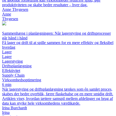
og løbende forbedring kan virksomheder reducere spild, øge
produktiviteten og skabe bedre resultater – hver dag.
Anne Thygesen
Anne
Thygesen
Sammenhæng i planlægningen: Når lagerstyring og driftsprocesser
går hånd i hånd
Få lager og drift til at spille sammen for en mere effektiv og fleksibel
hverdag
Lager
Lager
Lagerstyring
Driftsplanlægning
Effektivitet
Supply Chain
Virksomhedsoptimering
6 min
Når lagerstyring og driftsplanlægning tænkes som én samlet proces,
skabes der bedre overblik, færre flaskehalse og en mere smidig drift.
Artiklen viser, hvordan tættere samspil mellem afdelinger og brug af
data kan styrke hele virksomhedens værdikæde.
Irina Burchardt
Irina