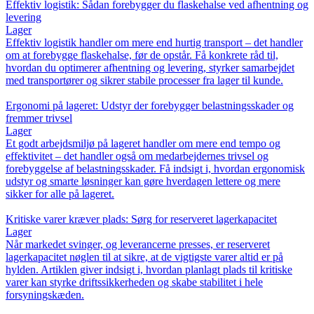
Effektiv logistik: Sådan forebygger du flaskehalse ved afhentning og
levering
Lager
Effektiv logistik handler om mere end hurtig transport – det handler
om at forebygge flaskehalse, før de opstår. Få konkrete råd til,
hvordan du optimerer afhentning og levering, styrker samarbejdet
med transportører og sikrer stabile processer fra lager til kunde.
Ergonomi på lageret: Udstyr der forebygger belastningsskader og
fremmer trivsel
Lager
Et godt arbejdsmiljø på lageret handler om mere end tempo og
effektivitet – det handler også om medarbejdernes trivsel og
forebyggelse af belastningsskader. Få indsigt i, hvordan ergonomisk
udstyr og smarte løsninger kan gøre hverdagen lettere og mere
sikker for alle på lageret.
Kritiske varer kræver plads: Sørg for reserveret lagerkapacitet
Lager
Når markedet svinger, og leverancerne presses, er reserveret
lagerkapacitet nøglen til at sikre, at de vigtigste varer altid er på
hylden. Artiklen giver indsigt i, hvordan planlagt plads til kritiske
varer kan styrke driftssikkerheden og skabe stabilitet i hele
forsyningskæden.