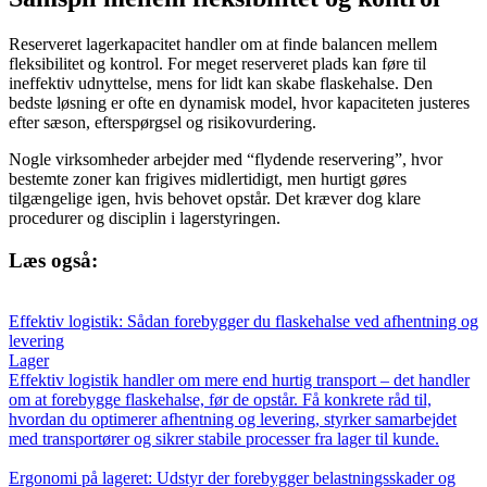
Reserveret lagerkapacitet handler om at finde balancen mellem
fleksibilitet og kontrol. For meget reserveret plads kan føre til
ineffektiv udnyttelse, mens for lidt kan skabe flaskehalse. Den
bedste løsning er ofte en dynamisk model, hvor kapaciteten justeres
efter sæson, efterspørgsel og risikovurdering.
Nogle virksomheder arbejder med “flydende reservering”, hvor
bestemte zoner kan frigives midlertidigt, men hurtigt gøres
tilgængelige igen, hvis behovet opstår. Det kræver dog klare
procedurer og disciplin i lagerstyringen.
Læs også:
Effektiv logistik: Sådan forebygger du flaskehalse ved afhentning og
levering
Lager
Effektiv logistik handler om mere end hurtig transport – det handler
om at forebygge flaskehalse, før de opstår. Få konkrete råd til,
hvordan du optimerer afhentning og levering, styrker samarbejdet
med transportører og sikrer stabile processer fra lager til kunde.
Ergonomi på lageret: Udstyr der forebygger belastningsskader og