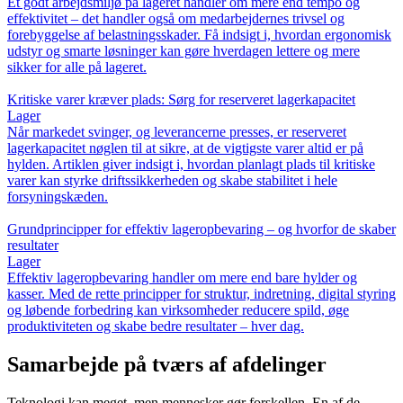
Et godt arbejdsmiljø på lageret handler om mere end tempo og
effektivitet – det handler også om medarbejdernes trivsel og
forebyggelse af belastningsskader. Få indsigt i, hvordan ergonomisk
udstyr og smarte løsninger kan gøre hverdagen lettere og mere
sikker for alle på lageret.
Kritiske varer kræver plads: Sørg for reserveret lagerkapacitet
Lager
Når markedet svinger, og leverancerne presses, er reserveret
lagerkapacitet nøglen til at sikre, at de vigtigste varer altid er på
hylden. Artiklen giver indsigt i, hvordan planlagt plads til kritiske
varer kan styrke driftssikkerheden og skabe stabilitet i hele
forsyningskæden.
Grundprincipper for effektiv lageropbevaring – og hvorfor de skaber
resultater
Lager
Effektiv lageropbevaring handler om mere end bare hylder og
kasser. Med de rette principper for struktur, indretning, digital styring
og løbende forbedring kan virksomheder reducere spild, øge
produktiviteten og skabe bedre resultater – hver dag.
Samarbejde på tværs af afdelinger
Teknologi kan meget, men mennesker gør forskellen. En af de