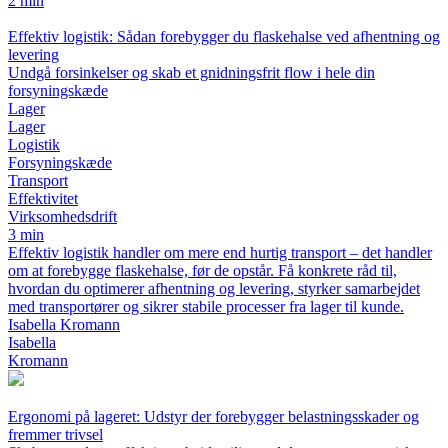
2 min
Effektiv logistik: Sådan forebygger du flaskehalse ved afhentning og
levering
Undgå forsinkelser og skab et gnidningsfrit flow i hele din
forsyningskæde
Lager
Lager
Logistik
Forsyningskæde
Transport
Effektivitet
Virksomhedsdrift
3 min
Effektiv logistik handler om mere end hurtig transport – det handler
om at forebygge flaskehalse, før de opstår. Få konkrete råd til,
hvordan du optimerer afhentning og levering, styrker samarbejdet
med transportører og sikrer stabile processer fra lager til kunde.
Isabella Kromann
Isabella
Kromann
Ergonomi på lageret: Udstyr der forebygger belastningsskader og
fremmer trivsel