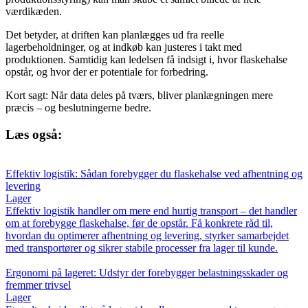
værdikæden.
Det betyder, at driften kan planlægges ud fra reelle
lagerbeholdninger, og at indkøb kan justeres i takt med
produktionen. Samtidig kan ledelsen få indsigt i, hvor flaskehalse
opstår, og hvor der er potentiale for forbedring.
Kort sagt: Når data deles på tværs, bliver planlægningen mere
præcis – og beslutningerne bedre.
Læs også:
Effektiv logistik: Sådan forebygger du flaskehalse ved afhentning og
levering
Lager
Effektiv logistik handler om mere end hurtig transport – det handler
om at forebygge flaskehalse, før de opstår. Få konkrete råd til,
hvordan du optimerer afhentning og levering, styrker samarbejdet
med transportører og sikrer stabile processer fra lager til kunde.
Ergonomi på lageret: Udstyr der forebygger belastningsskader og
fremmer trivsel
Lager