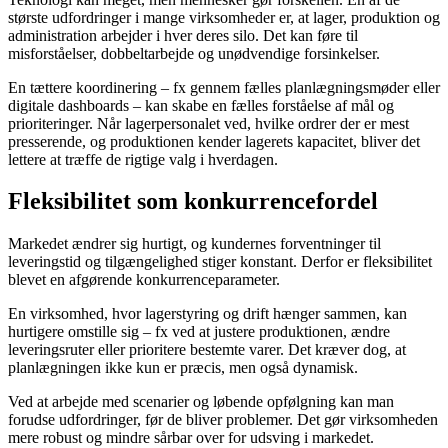
største udfordringer i mange virksomheder er, at lager, produktion og
administration arbejder i hver deres silo. Det kan føre til
misforståelser, dobbeltarbejde og unødvendige forsinkelser.
En tættere koordinering – fx gennem fælles planlægningsmøder eller
digitale dashboards – kan skabe en fælles forståelse af mål og
prioriteringer. Når lagerpersonalet ved, hvilke ordrer der er mest
presserende, og produktionen kender lagerets kapacitet, bliver det
lettere at træffe de rigtige valg i hverdagen.
Fleksibilitet som konkurrencefordel
Markedet ændrer sig hurtigt, og kundernes forventninger til
leveringstid og tilgængelighed stiger konstant. Derfor er fleksibilitet
blevet en afgørende konkurrenceparameter.
En virksomhed, hvor lagerstyring og drift hænger sammen, kan
hurtigere omstille sig – fx ved at justere produktionen, ændre
leveringsruter eller prioritere bestemte varer. Det kræver dog, at
planlægningen ikke kun er præcis, men også dynamisk.
Ved at arbejde med scenarier og løbende opfølgning kan man
forudse udfordringer, før de bliver problemer. Det gør virksomheden
mere robust og mindre sårbar over for udsving i markedet.