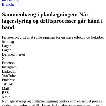
Investering
Brancher
Sammenhæng i planlægningen: Når
lagerstyring og driftsprocesser går hånd i
hånd
Få lager og drift til at spille sammen for en mere effektiv og fleksibel
hverdag
Lager
Lager
Del med hjertet
X
Facebook
Instagram
LinkedIn
YouTube
Pinterest
TikTok
Mail
RSS
6 min
Når lagerstyring og driftsplanlægning tænkes som én samlet proces,
skabes der bedre overblik, færre flaskehalse og en mere smidig drift.