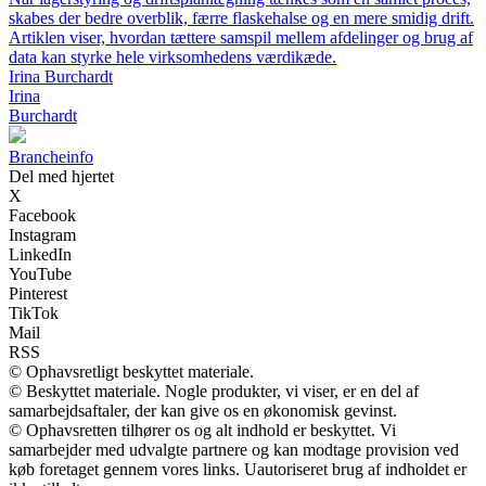
skabes der bedre overblik, færre flaskehalse og en mere smidig drift.
Artiklen viser, hvordan tættere samspil mellem afdelinger og brug af
data kan styrke hele virksomhedens værdikæde.
Irina Burchardt
Irina
Burchardt
Brancheinfo
Del med hjertet
X
Facebook
Instagram
LinkedIn
YouTube
Pinterest
TikTok
Mail
RSS
© Ophavsretligt beskyttet materiale.
© Beskyttet materiale. Nogle produkter, vi viser, er en del af
samarbejdsaftaler, der kan give os en økonomisk gevinst.
© Ophavsretten tilhører os og alt indhold er beskyttet. Vi
samarbejder med udvalgte partnere og kan modtage provision ved
køb foretaget gennem vores links. Uautoriseret brug af indholdet er