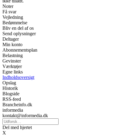
ikke tilladt.
Noter
Få svar
Vejledning
Bedømmelse
Bliv en del af os
Send oplysninger
Deltager
Min konto
Abonnementsplan
Belastning
Gevinster
Værktøjer
Egne links
Indholdsoversigt
Opslag
Historik
Blogside
RSS-feed
Brancheinfo.dk
informedia
kontakt@informedia.dk
Del med hjertet
X