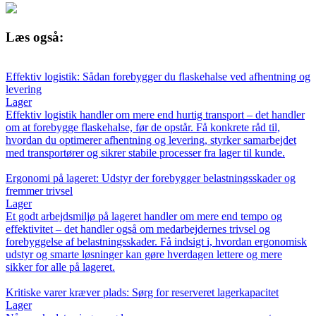
Læs også:
Effektiv logistik: Sådan forebygger du flaskehalse ved afhentning og
levering
Lager
Effektiv logistik handler om mere end hurtig transport – det handler
om at forebygge flaskehalse, før de opstår. Få konkrete råd til,
hvordan du optimerer afhentning og levering, styrker samarbejdet
med transportører og sikrer stabile processer fra lager til kunde.
Ergonomi på lageret: Udstyr der forebygger belastningsskader og
fremmer trivsel
Lager
Et godt arbejdsmiljø på lageret handler om mere end tempo og
effektivitet – det handler også om medarbejdernes trivsel og
forebyggelse af belastningsskader. Få indsigt i, hvordan ergonomisk
udstyr og smarte løsninger kan gøre hverdagen lettere og mere
sikker for alle på lageret.
Kritiske varer kræver plads: Sørg for reserveret lagerkapacitet
Lager