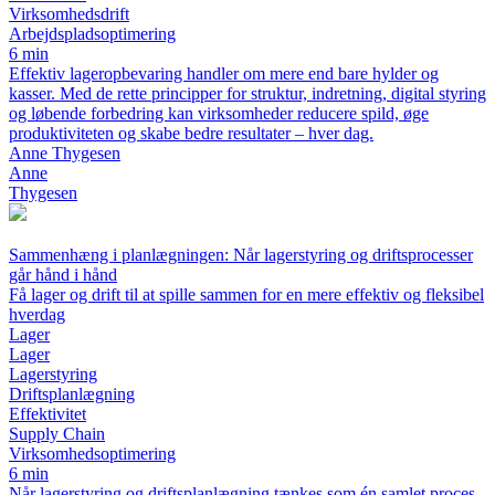
Virksomhedsdrift
Arbejdspladsoptimering
6 min
Effektiv lageropbevaring handler om mere end bare hylder og
kasser. Med de rette principper for struktur, indretning, digital styring
og løbende forbedring kan virksomheder reducere spild, øge
produktiviteten og skabe bedre resultater – hver dag.
Anne Thygesen
Anne
Thygesen
Sammenhæng i planlægningen: Når lagerstyring og driftsprocesser
går hånd i hånd
Få lager og drift til at spille sammen for en mere effektiv og fleksibel
hverdag
Lager
Lager
Lagerstyring
Driftsplanlægning
Effektivitet
Supply Chain
Virksomhedsoptimering
6 min
Når lagerstyring og driftsplanlægning tænkes som én samlet proces,