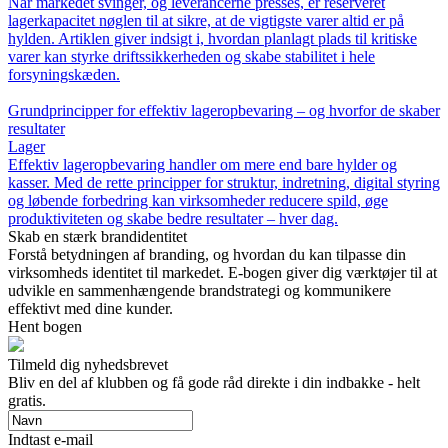
Når markedet svinger, og leverancerne presses, er reserveret
lagerkapacitet nøglen til at sikre, at de vigtigste varer altid er på
hylden. Artiklen giver indsigt i, hvordan planlagt plads til kritiske
varer kan styrke driftssikkerheden og skabe stabilitet i hele
forsyningskæden.
Grundprincipper for effektiv lageropbevaring – og hvorfor de skaber
resultater
Lager
Effektiv lageropbevaring handler om mere end bare hylder og
kasser. Med de rette principper for struktur, indretning, digital styring
og løbende forbedring kan virksomheder reducere spild, øge
produktiviteten og skabe bedre resultater – hver dag.
Skab en stærk brandidentitet
Forstå betydningen af branding, og hvordan du kan tilpasse din
virksomheds identitet til markedet. E-bogen giver dig værktøjer til at
udvikle en sammenhængende brandstrategi og kommunikere
effektivt med dine kunder.
Hent bogen
Tilmeld dig nyhedsbrevet
Bliv en del af klubben og få gode råd direkte i din indbakke - helt
gratis.
Indtast e-mail