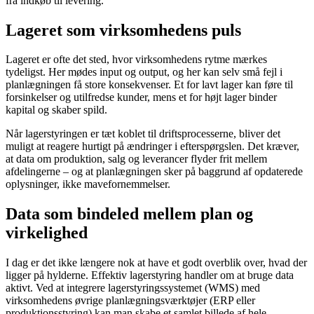
fra indkøb til levering.
Lageret som virksomhedens puls
Lageret er ofte det sted, hvor virksomhedens rytme mærkes
tydeligst. Her mødes input og output, og her kan selv små fejl i
planlægningen få store konsekvenser. Et for lavt lager kan føre til
forsinkelser og utilfredse kunder, mens et for højt lager binder
kapital og skaber spild.
Når lagerstyringen er tæt koblet til driftsprocesserne, bliver det
muligt at reagere hurtigt på ændringer i efterspørgslen. Det kræver,
at data om produktion, salg og leverancer flyder frit mellem
afdelingerne – og at planlægningen sker på baggrund af opdaterede
oplysninger, ikke mavefornemmelser.
Data som bindeled mellem plan og
virkelighed
I dag er det ikke længere nok at have et godt overblik over, hvad der
ligger på hylderne. Effektiv lagerstyring handler om at bruge data
aktivt. Ved at integrere lagerstyringssystemet (WMS) med
virksomhedens øvrige planlægningsværktøjer (ERP eller
produktionsstyring) kan man skabe et samlet billede af hele