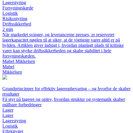
Lagerstyring
Forsyningskæde
Logistik
Risikostyring
Driftssikkerhed
2 min
Når markedet svinger, og leverancerne presses, er reserveret
lagerkapacitet nøglen til at sikre, at de vigtigste varer altid er på
hylden. Artiklen giver indsigt i, hvordan planlagt plads til kritiske
varer kan styrke driftssikkerheden og skabe stabilitet i hele
forsyningskæden.
Mabel Mikkelsen
Mabel
Mikkelsen
Grundprincipper for effektiv lageropbevaring – og hvorfor de skaber
resultater
Få styr på lageret og oplev, hvordan struktur og systematik skaber
målbare forbedringer
Lager
Lager
Lagerstyring
Logistik
Effektivitet