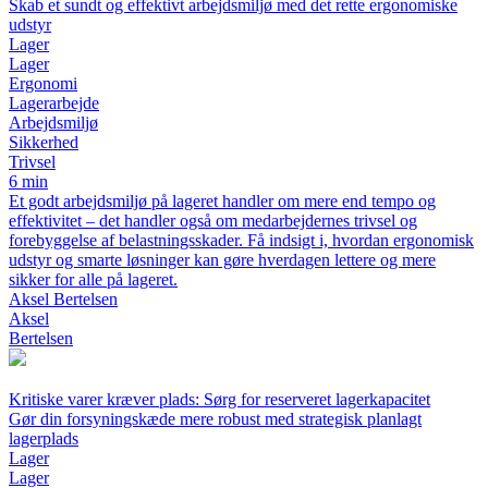
Skab et sundt og effektivt arbejdsmiljø med det rette ergonomiske
udstyr
Lager
Lager
Ergonomi
Lagerarbejde
Arbejdsmiljø
Sikkerhed
Trivsel
6 min
Et godt arbejdsmiljø på lageret handler om mere end tempo og
effektivitet – det handler også om medarbejdernes trivsel og
forebyggelse af belastningsskader. Få indsigt i, hvordan ergonomisk
udstyr og smarte løsninger kan gøre hverdagen lettere og mere
sikker for alle på lageret.
Aksel Bertelsen
Aksel
Bertelsen
Kritiske varer kræver plads: Sørg for reserveret lagerkapacitet
Gør din forsyningskæde mere robust med strategisk planlagt
lagerplads
Lager
Lager