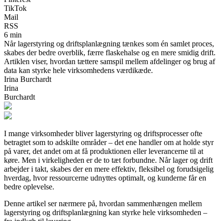
TikTok
Mail
RSS
6 min
Når lagerstyring og driftsplanlægning tænkes som én samlet proces,
skabes der bedre overblik, færre flaskehalse og en mere smidig drift.
Artiklen viser, hvordan tættere samspil mellem afdelinger og brug af
data kan styrke hele virksomhedens værdikæde.
Irina Burchardt
Irina
Burchardt
I mange virksomheder bliver lagerstyring og driftsprocesser ofte
betragtet som to adskilte områder – det ene handler om at holde styr
på varer, det andet om at få produktionen eller leverancerne til at
køre. Men i virkeligheden er de to tæt forbundne. Når lager og drift
arbejder i takt, skabes der en mere effektiv, fleksibel og forudsigelig
hverdag, hvor ressourcerne udnyttes optimalt, og kunderne får en
bedre oplevelse.
Denne artikel ser nærmere på, hvordan sammenhængen mellem
lagerstyring og driftsplanlægning kan styrke hele virksomheden –